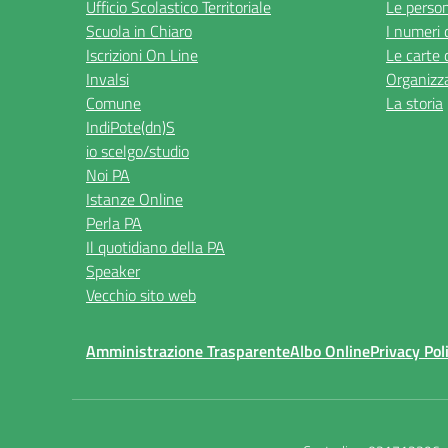
Ufficio Scolastico Territoriale
Le perso
Scuola in Chiaro
I numeri 
Iscrizioni On Line
Le carte 
Invalsi
Organizz
Comune
La storia
IndiPote(dn)S
io scelgo/studio
Noi PA
Istanze Online
Perla PA
Il quotidiano della PA
Speaker
Vecchio sito web
Amministrazione Trasparente
Albo Online
Privacy Pol