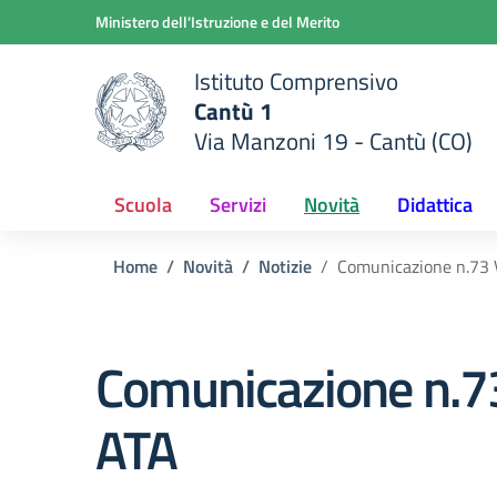
Vai ai contenuti
Vai al menu di navigazione
Vai al footer
Ministero dell'Istruzione e del Merito
Istituto Comprensivo
Cantù 1
Via Manzoni 19 - Cantù (CO)
 della scuola
— Visita la pagina iniziale del
Scuola
Servizi
Novità
Didattica
Home
Novità
Notizie
Comunicazione n.73 V
Comunicazione n.73
ATA