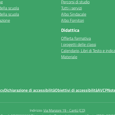
ne
Percorsi di studio
della scuola
Tutti i servizi
della scuola
Albo Sindacale
azione
Albo Fornitori
Didattica
Offerta formativa
I progetti delle classi
Calendario, Libri di Testo e indic
Materiale
icy
Dichiarazione di accessibilità
Obiettivi di accessibilità
AVCP
Note
Indirizzo:
Via Manzoni 19 - Cantù (CO)