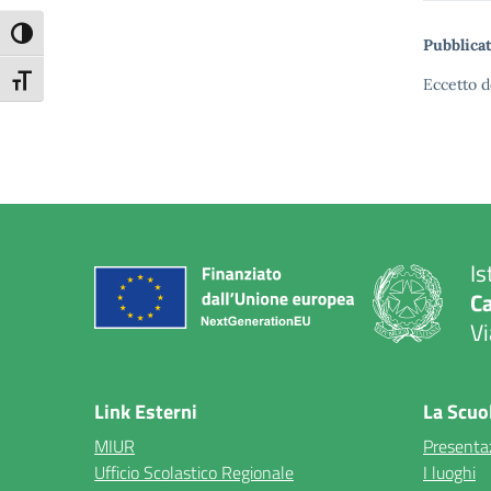
Attiva/disattiva alto contrasto
Pubblicat
Attiva/disattiva dimensione testo
Eccetto d
Is
C
Vi
— 
Link Esterni
La Scuo
MIUR
Presenta
Ufficio Scolastico Regionale
I luoghi