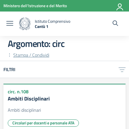
Vai ai contenuti
Vai al menu di navigazione
Vai al footer
Ministero dell'Istruzione e del Merito
Istituto Comprensivo
Cantù 1
— Visita la pagina iniziale della scuola
Argomento: circ
Stampa / Condividi
FILTRI
circ. n.108
Ambiti Disciplinari
Ambiti disciplinari
Circolari per docenti e personale ATA