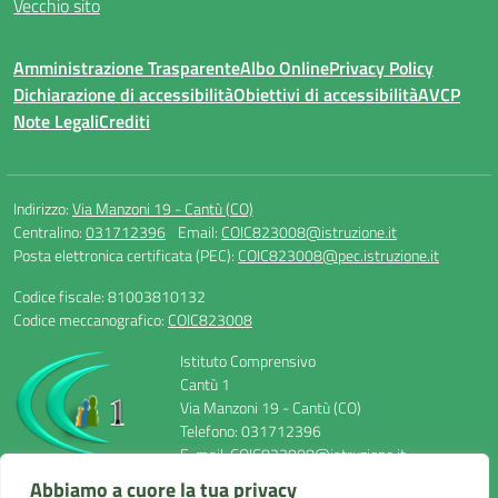
Vecchio sito
Amministrazione Trasparente
Albo Online
Privacy Policy
Dichiarazione di accessibilità
Obiettivi di accessibilità
AVCP
Note Legali
Crediti
Indirizzo:
Via Manzoni 19 - Cantù (CO)
Centralino:
031712396
Email:
COIC823008@istruzione.it
Posta elettronica certificata (PEC):
COIC823008@pec.istruzione.it
Codice fiscale: 81003810132
Codice meccanografico:
COIC823008
Istituto Comprensivo
Cantù 1
Via Manzoni 19 - Cantù (CO)
Telefono: 031712396
E-mail: COIC823008@istruzione.it
PEC: COIC823008@pec.istruzione.it
Abbiamo a cuore la tua privacy