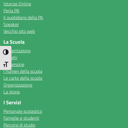
Istanze Online
Perla PA
Il quotidiano della PA
Speaker
Vecchio sito web
La Scuola
Presentazione
Attiva/disattiva alto contrasto
I luoghi
Le persone
Attiva/disattiva dimensione testo
I numeri della scuola
Le carte della scuola
Organizzazione
La storia
I Servizi
Personale scolastico
Famiglie e studenti
Percorsi di studio