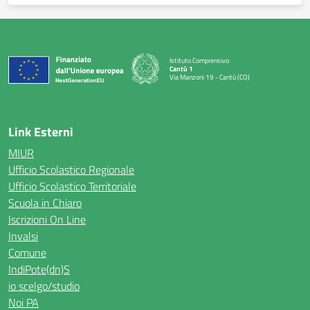
Istituto Comprensivo
Cantù 1
Via Manzoni 19 - Cantù (CO)
— Visita la pagina iniziale della scuola
Link Esterni
MIUR
Ufficio Scolastico Regionale
Ufficio Scolastico Territoriale
Scuola in Chiaro
Iscrizioni On Line
Invalsi
Comune
IndiPote(dn)S
io scelgo/studio
Noi PA