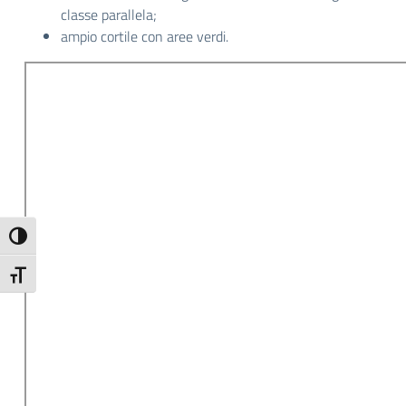
classe parallela;
ampio cortile con aree verdi.
Attiva/disattiva alto contrasto
Attiva/disattiva dimensione testo