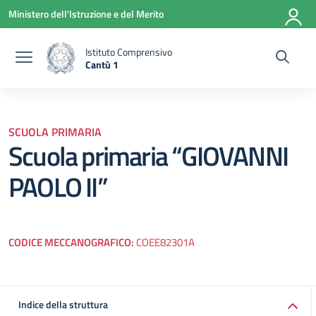
Vai ai contenuti
Vai al menu di navigazione
Vai al footer
Ministero dell'Istruzione e del Merito
Istituto Comprensivo
Cantù 1
— Visita la pagina iniziale della scuola
SCUOLA PRIMARIA
Scuola primaria “GIOVANNI
PAOLO II”
CODICE MECCANOGRAFICO:
COEE82301A
Indice della struttura