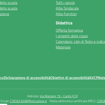
della scuola
Tutti i servizi
della scuola
Albo Sindacale
azione
Albo Fornitori
Didattica
Offerta formativa
I progetti delle classi
Calendario, Libri di Testo e indic
Materiale
icy
Dichiarazione di accessibilità
Obiettivi di accessibilità
AVCP
Note
Indirizzo:
Via Manzoni 19 - Cantù (CO)
Email:
COIC823008@istruzione.it
Posta elettronica certificata (PEC):
COIC8