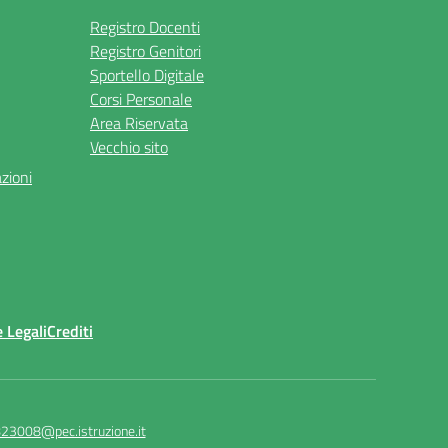
Registro Docenti
Registro Genitori
Sportello Digitale
Corsi Personale
Area Riservata
Vecchio sito
azioni
 Legali
Crediti
23008@pec.istruzione.it