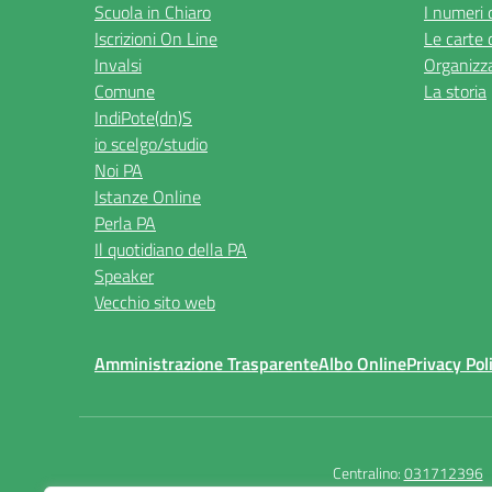
Scuola in Chiaro
I numeri 
Iscrizioni On Line
Le carte 
Invalsi
Organizz
Comune
La storia
IndiPote(dn)S
io scelgo/studio
Noi PA
Istanze Online
Perla PA
Il quotidiano della PA
Speaker
Vecchio sito web
Amministrazione Trasparente
Albo Online
Privacy Pol
Centralino:
031712396