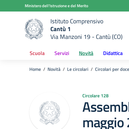
Vai ai contenuti
Vai al menu di navigazione
Vai al footer
Ministero dell'Istruzione e del Merito
Istituto Comprensivo
Cantù 1
Via Manzoni 19 - Cantù (CO)
 della scuola
— Visita la pagina iniziale del
Scuola
Servizi
Novità
Didattica
Home
Novità
Le circolari
Circolari per doc
Circolare 128
Assembl
maggio