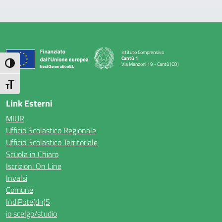
Istituto Comprensivo
Cantù 1
Attiva/disattiva alto contrasto
Via Manzoni 19 - Cantù (CO)
— Visita la pagina iniziale della scuola
Attiva/disattiva dimensione testo
Link Esterni
MIUR
Ufficio Scolastico Regionale
Ufficio Scolastico Territoriale
Scuola in Chiaro
Iscrizioni On Line
Invalsi
Comune
IndiPote(dn)S
io scelgo/studio