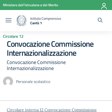
Vai ai contenuti
Vai al menu di navigazione
Vai al footer
Ministero dell'Istruzione e del Merito
Istituto Comprensivo
Cantù 1
— Visita la pagina iniziale della scuola
Circolare 12
Convocazione Commissione
Internazionalizzazione
Convocazione Commissione
Internazionalizzazione
Personale scolastico
Circolare interna 12 Convocazione Commissione