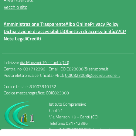
Vecchio sito
Amministrazione Trasparente
Albo Online
Privacy Policy
Dichiarazione di accessibilità
Obiettivi di accessibilità
AVCP
Note Legali
Crediti
Indirizzo:
Via Manzoni 19 - Cantù (CO)
Centralino:
031712396
Email:
COIC823008@istruzione.it
Posta elettronica certificata (PEC):
COIC823008@pec.istruzione.it
Codice fiscale: 81003810132
Codice meccanografico:
COIC823008
Istituto Comprensivo
Cantù 1
Via Manzoni 19 - Cantù (CO)
Telefono: 031712396
E-mail: COIC823008@istruzione.it
PEC: COIC823008@pec.istruzione.it