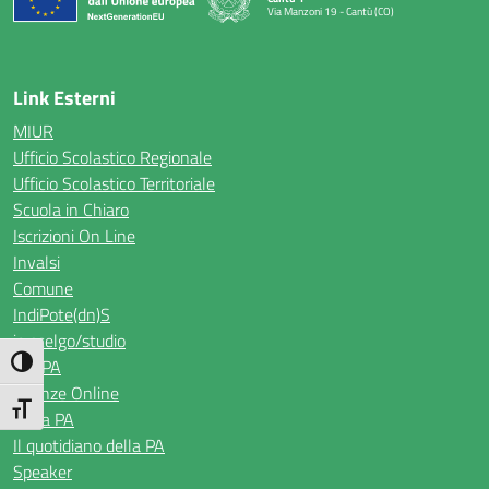
Via Manzoni 19 - Cantù (CO)
— Visita la pagina iniziale della scuola
Link Esterni
MIUR
Ufficio Scolastico Regionale
Ufficio Scolastico Territoriale
Scuola in Chiaro
Iscrizioni On Line
Invalsi
Comune
IndiPote(dn)S
io scelgo/studio
Noi PA
Attiva/disattiva alto contrasto
Istanze Online
Attiva/disattiva dimensione testo
Perla PA
Il quotidiano della PA
Speaker