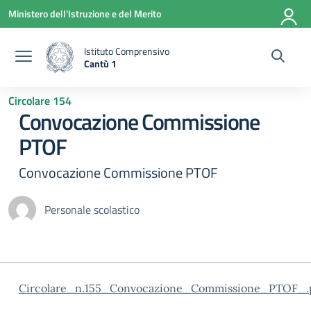
Vai ai contenuti
Vai al menu di navigazione
Vai al footer
Ministero dell'Istruzione e del Merito
Istituto Comprensivo
Cantù 1
— Visita la pagina iniziale della scuola
Circolare 154
Convocazione Commissione
PTOF
Convocazione Commissione PTOF
Personale scolastico
Circolare_n.155_Convocazione_Commissione_PTOF_.p