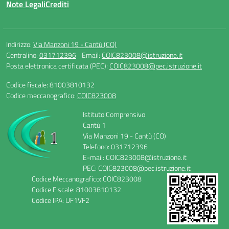
Note Legali
Crediti
Indirizzo:
Via Manzoni 19 - Cantù (CO)
Centralino:
031712396
Email:
COIC823008@istruzione.it
Posta elettronica certificata (PEC):
COIC823008@pec.istruzione.it
Codice fiscale: 81003810132
Codice meccanografico:
COIC823008
Istituto Comprensivo
Cantù 1
Via Manzoni 19 - Cantù (CO)
Telefono: 031712396
E-mail: COIC823008@istruzione.it
PEC: COIC823008@pec.istruzione.it
Codice Meccanografico: COIC823008
Codice Fiscale: 81003810132
Codice IPA: UF1VF2