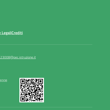
 Legali
Crediti
23008@pec.istruzione.it
23008