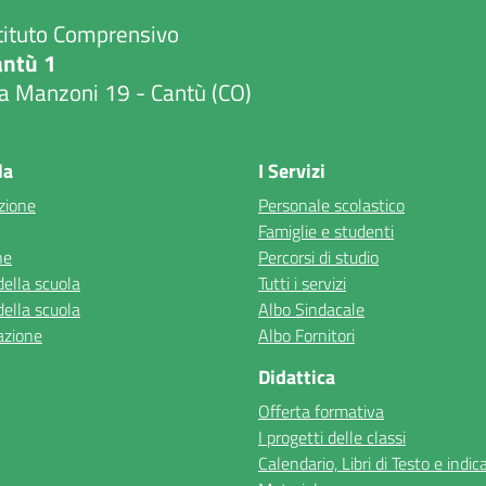
tituto Comprensivo
antù 1
a Manzoni 19 - Cantù (CO)
Visita la pagina iniziale della scuola
la
I Servizi
zione
Personale scolastico
Famiglie e studenti
ne
Percorsi di studio
della scuola
Tutti i servizi
della scuola
Albo Sindacale
azione
Albo Fornitori
Didattica
Offerta formativa
I progetti delle classi
Calendario, Libri di Testo e indic