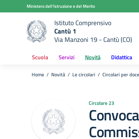
Vai ai contenuti
Vai al menu di navigazione
Vai al footer
Ministero dell'Istruzione e del Merito
Istituto Comprensivo
Cantù 1
Via Manzoni 19 - Cantù (CO)
 della scuola
— Visita la pagina iniziale del
Scuola
Servizi
Novità
Didattica
Home
Novità
Le circolari
Circolari per doc
Circolare 23
Convoca
Commis