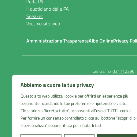
Perla PA
Il quotidiano della PA
Speaker
Vecchio sito web
Amministrazione Trasparente
Albo Online
Privacy Pol
Centralino:
031712396
Abbiamo a cuore la tua privacy
Questo sito web utilizza i cookie per offrirti un’esperienza più
Istituto Comprensivo
pertinente ricordando le tue preferenze e ripetendo le visite.
Cantù 1
Cliccando su "Accetta tutto", acconsenti all'uso di TUTTI i cookie.
Via Manzoni 19 - Cantù (CO)
Per fornire un consenso controllato clicca sul bottone “scopri di pi
e personalizza” oppure rifiuta per rifiutarli tutti.