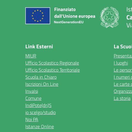
Is
C
Vi
— 
Link Esterni
La Scuo
MIUR
Presenta
Ufficio Scolastico Regionale
I luoghi
Ufficio Scolastico Territoriale
Le perso
Scuola in Chiaro
I numeri 
Iscrizioni On Line
Le carte 
Invalsi
Organizz
Comune
La storia
IndiPote(dn)S
io scelgo/studio
Noi PA
Istanze Online