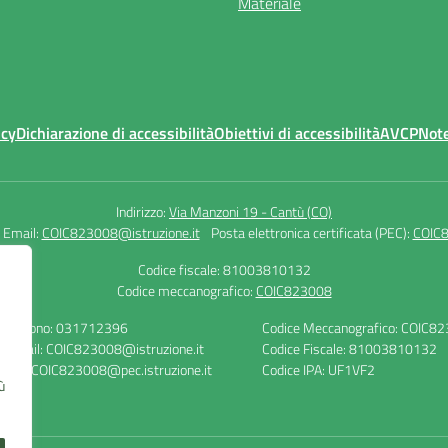
Materiale
icy
Dichiarazione di accessibilità
Obiettivi di accessibilità
AVCP
Note
Indirizzo:
Via Manzoni 19 - Cantù (CO)
Email:
COIC823008@istruzione.it
Posta elettronica certificata (PEC):
COIC8
Codice fiscale: 81003810132
Codice meccanografico:
COIC823008
Telefono: 031712396
Codice Meccanografico: COIC8
E-mail: COIC823008@istruzione.it
Codice Fiscale: 81003810132
PEC: COIC823008@pec.istruzione.it
Codice IPA: UF1VF2
ù