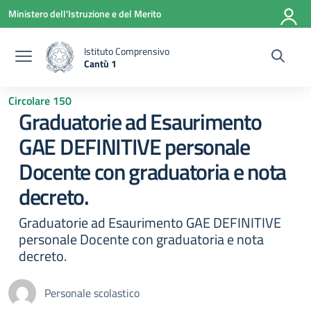
Vai ai contenuti
Vai al menu di navigazione
Vai al footer
Ministero dell'Istruzione e del Merito
Istituto Comprensivo
Cantù 1
— Visita la pagina iniziale della scuola
Circolare 150
Graduatorie ad Esaurimento
GAE DEFINITIVE personale
Docente con graduatoria e nota
decreto.
Graduatorie ad Esaurimento GAE DEFINITIVE
personale Docente con graduatoria e nota
decreto.
Personale scolastico