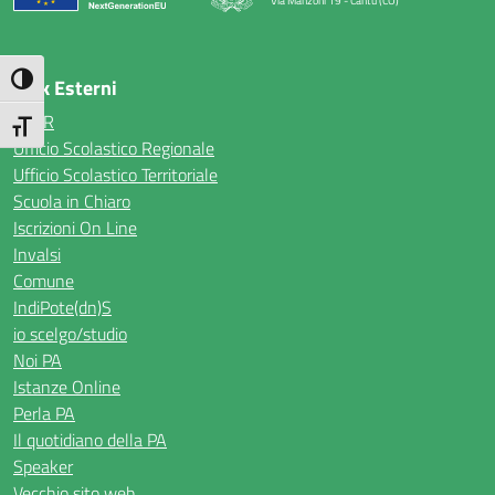
Via Manzoni 19 - Cantù (CO)
— Visita la pagina iniziale della scuola
Attiva/disattiva alto contrasto
Link Esterni
MIUR
Attiva/disattiva dimensione testo
Ufficio Scolastico Regionale
Ufficio Scolastico Territoriale
Scuola in Chiaro
Iscrizioni On Line
Invalsi
Comune
IndiPote(dn)S
io scelgo/studio
Noi PA
Istanze Online
Perla PA
Il quotidiano della PA
Speaker
Vecchio sito web