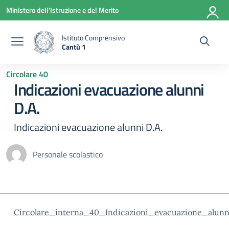
Vai ai contenuti
Vai al menu di navigazione
Vai al footer
Ministero dell'Istruzione e del Merito
Istituto Comprensivo
Cantù 1
— Visita la pagina iniziale della scuola
Circolare 40
Indicazioni evacuazione alunni
D.A.
Indicazioni evacuazione alunni D.A.
Personale scolastico
Circolare_interna_40_Indicazioni_evacuazione_alun