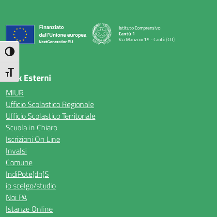
Istituto Comprensivo
Cantù 1
Via Manzoni 19 - Cantù (CO)
— Visita la pagina iniziale della scuola
Attiva/disattiva alto contrasto
Attiva/disattiva dimensione testo
Link Esterni
MIUR
Ufficio Scolastico Regionale
Ufficio Scolastico Territoriale
Scuola in Chiaro
Iscrizioni On Line
Invalsi
Comune
IndiPote(dn)S
io scelgo/studio
Noi PA
Istanze Online