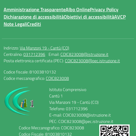
Amministrazione Trasparente
Albo Online
Privacy Policy
Dichiarazione di accessibilità
Obiettivi di accessibilità
AVCP
Note Legali
Crediti
Indirizzo:
Via Manzoni 19 - Cantù (CO)
Centralino:
031712396
Email:
COIC823008@istruzione.it
Posta elettronica certificata (PEC):
COIC823008@pec.istruzione.it
Codice fiscale: 81003810132
Codice meccanografico:
COIC823008
Istituto Comprensivo
Cantù 1
Via Manzoni 19 - Cantù (CO)
Telefono: 031712396
E-mail: COIC823008@istruzione.it
PEC: COIC823008@pec.istruzione.it
Codice Meccanografico: COIC823008
Codice Fiscale: 81003810132