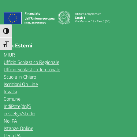
Istituto Comprensivo
Cantù 1
Via Manzoni 19 - Cantù (CO)
— Visita la pagina iniziale della scuola
Attiva/disattiva alto contrasto
Link Esterni
Attiva/disattiva dimensione testo
MIUR
Ufficio Scolastico Regionale
Ufficio Scolastico Territoriale
Scuola in Chiaro
Iscrizioni On Line
Invalsi
Comune
IndiPote(dn)S
io scelgo/studio
Noi PA
Istanze Online
Perla PA