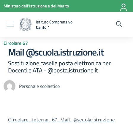
Vai ai contenuti
Vai al menu di navigazione
Vai al footer
Ministero dell'Istruzione e del Merito
Istituto Comprensivo
Cantù 1
— Visita la pagina iniziale della scuola
Circolare 67
Mail @scuola.istruzione.it
Sostituzione casella posta elettronica per
Docenti e ATA - @posta.istruzione.it
Personale scolastico
Circolare_interna_67_Mail_@scuola.istruzione