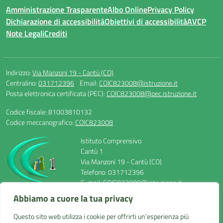
Amministrazione Trasparente
Albo Online
Privacy Policy
Dichiarazione di accessibilità
Obiettivi di accessibilità
AVCP
Note Legali
Crediti
Indirizzo:
Via Manzoni 19 - Cantù (CO)
Centralino:
031712396
Email:
COIC823008@istruzione.it
Posta elettronica certificata (PEC):
COIC823008@pec.istruzione.it
Codice fiscale: 81003810132
Codice meccanografico:
COIC823008
Istituto Comprensivo
Cantù 1
Via Manzoni 19 - Cantù (CO)
Telefono: 031712396
E-mail: COIC823008@istruzione.it
PEC: COIC823008@pec.istruzione.it
Abbiamo a cuore la tua privacy
Codice Meccanografico: COIC823008
Codice Fiscale: 81003810132
Questo sito web utilizza i cookie per offrirti un’esperienza più