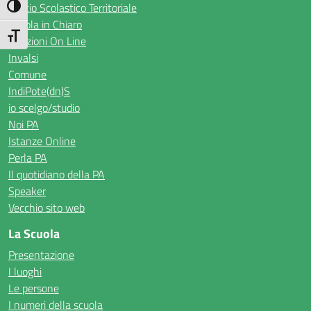
Ufficio Scolastico Territoriale
Attiva/disattiva alto contrasto
Scuola in Chiaro
Attiva/disattiva dimensione testo
Iscrizioni On Line
Invalsi
Comune
IndiPote(dn)S
io scelgo/studio
Noi PA
Istanze Online
Perla PA
Il quotidiano della PA
Speaker
Vecchio sito web
La Scuola
Presentazione
I luoghi
Le persone
I numeri della scuola