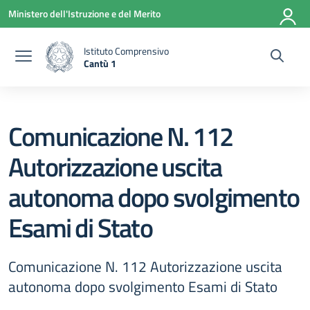
Vai ai contenuti
Vai al menu di navigazione
Vai al footer
Ministero dell'Istruzione e del Merito
Istituto Comprensivo
Cantù 1
— Visita la pagina iniziale della scuola
Comunicazione N. 112
Autorizzazione uscita
autonoma dopo svolgimento
Esami di Stato
Comunicazione N. 112 Autorizzazione uscita
autonoma dopo svolgimento Esami di Stato