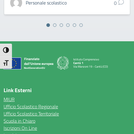
Personale scolastico
0
Attiva/disattiva alto contrasto
Istituto Comprensivo
Attiva/disattiva dimensione testo
Cantù 1
Via Manzoni 19 - Cantù (CO)
— Visita la pagina iniziale della scuola
Link Esterni
MIUR
Ufficio Scolastico Regionale
Ufficio Scolastico Territoriale
Scuola in Chiaro
Iscrizioni On Line