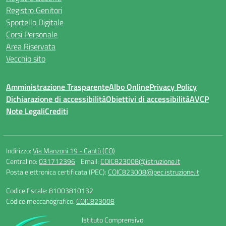
Registro Genitori
Sportello Digitale
Corsi Personale
Area Riservata
Vecchio sito
Amministrazione Trasparente
Albo Online
Privacy Policy
Dichiarazione di accessibilità
Obiettivi di accessibilità
AVCP
Note Legali
Crediti
Indirizzo:
Via Manzoni 19 - Cantù (CO)
Centralino:
031712396
Email:
COIC823008@istruzione.it
Posta elettronica certificata (PEC):
COIC823008@pec.istruzione.it
Codice fiscale: 81003810132
Codice meccanografico:
COIC823008
Istituto Comprensivo