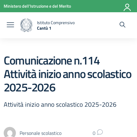
Vai ai contenuti
Vai al menu di navigazione
Vai al footer
Ministero dell'Istruzione e del Merito
Istituto Comprensivo
Cantù 1
— Visita la pagina iniziale della scuola
Comunicazione n.114
Attività inizio anno scolastico
2025-2026
Attività inizio anno scolastico 2025-2026
Personale scolastico
0