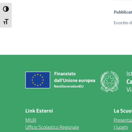
Attiva/disattiva alto contrasto
Pubblicat
Attiva/disattiva dimensione testo
Eccetto d
Is
C
Vi
— 
Link Esterni
La Scuo
MIUR
Presenta
Ufficio Scolastico Regionale
I luoghi