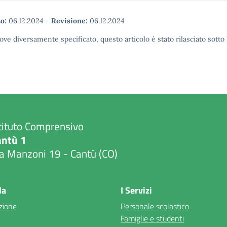
o:
06.12.2024
-
Revisione:
06.12.2024
ove diversamente specificato, questo articolo è stato rilasciato sott
tituto Comprensivo
antù 1
a Manzoni 19 - Cantù (CO)
Visita la pagina iniziale della scuola
la
I Servizi
zione
Personale scolastico
Famiglie e studenti