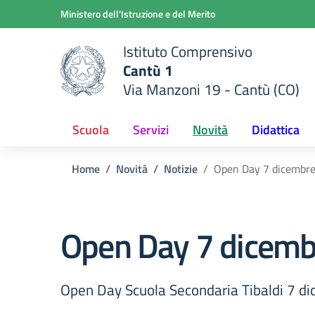
Vai ai contenuti
Vai al menu di navigazione
Vai al footer
Ministero dell'Istruzione e del Merito
Istituto Comprensivo
Cantù 1
Via Manzoni 19 - Cantù (CO)
 della scuola
— Visita la pagina iniziale del
Scuola
Servizi
Novità
Didattica
Home
Novità
Notizie
Open Day 7 dicembre
Open Day 7 dicembr
Open Day Scuola Secondaria Tibaldi 7 d