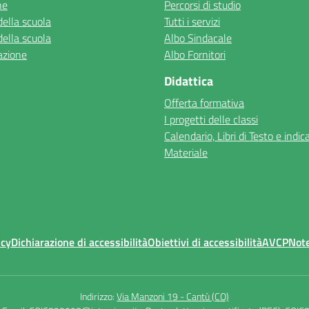
ne
Percorsi di studio
della scuola
Tutti i servizi
della scuola
Albo Sindacale
azione
Albo Fornitori
Didattica
Offerta formativa
I progetti delle classi
Calendario, Libri di Testo e indic
Materiale
icy
Dichiarazione di accessibilità
Obiettivi di accessibilità
AVCP
Note
Indirizzo:
Via Manzoni 19 - Cantù (CO)