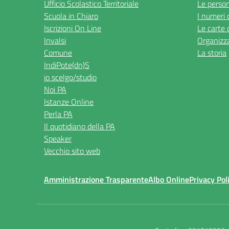
Ufficio Scolastico Territoriale
Le perso
Scuola in Chiaro
I numeri 
Iscrizioni On Line
Le carte 
Invalsi
Organizz
Comune
La storia
IndiPote(dn)S
io scelgo/studio
Noi PA
Istanze Online
Perla PA
Il quotidiano della PA
Speaker
Vecchio sito web
Amministrazione Trasparente
Albo Online
Privacy Pol