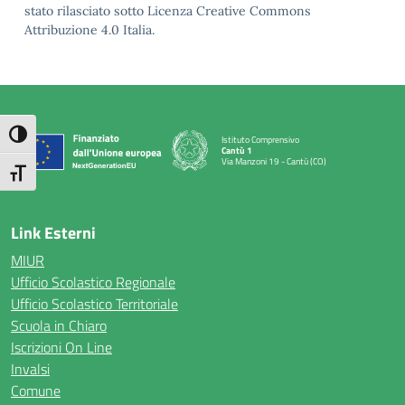
stato rilasciato sotto Licenza Creative Commons
Attribuzione 4.0 Italia.
Attiva/disattiva alto contrasto
Istituto Comprensivo
Cantù 1
Via Manzoni 19 - Cantù (CO)
— Visita la pagina iniziale della scuola
Attiva/disattiva dimensione testo
Link Esterni
MIUR
Ufficio Scolastico Regionale
Ufficio Scolastico Territoriale
Scuola in Chiaro
Iscrizioni On Line
Invalsi
Comune