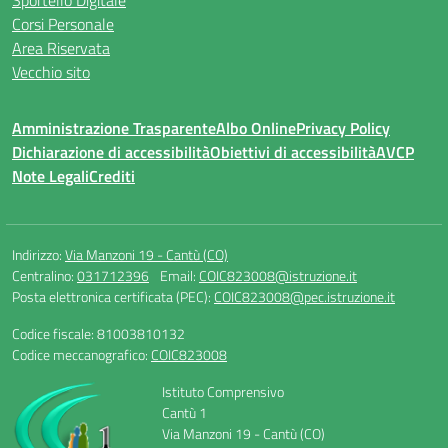
Sportello Digitale
Corsi Personale
Area Riservata
Vecchio sito
Amministrazione Trasparente
Albo Online
Privacy Policy
Dichiarazione di accessibilità
Obiettivi di accessibilità
AVCP
Note Legali
Crediti
Indirizzo:
Via Manzoni 19 - Cantù (CO)
Centralino:
031712396
Email:
COIC823008@istruzione.it
Posta elettronica certificata (PEC):
COIC823008@pec.istruzione.it
Codice fiscale: 81003810132
Codice meccanografico:
COIC823008
Istituto Comprensivo
Cantù 1
Via Manzoni 19 - Cantù (CO)