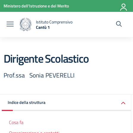
Vai ai contenuti
Vai al menu di navigazione
Vai al footer
Ministero dell'Istruzione e del Merito
Istituto Comprensivo
Cantù 1
— Visita la pagina iniziale della scuola
Dirigente Scolastico
Prof.ssa Sonia PEVERELLI
Indice della struttura
Cosa fa