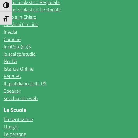
Ufficio Scolastico Regionale
Attiva/disattiva alto contrasto
Ufficio Scolastico Territoriale
Scuola in Chiaro
Attiva/disattiva dimensione testo
Iscrizioni On Line
Invalsi
Comune
IndiPote(dn)S
io scelgo/studio
Noi PA
Istanze Online
Perla PA
Il quotidiano della PA
Speaker
Vecchio sito web
La Scuola
Presentazione
I luoghi
Le persone