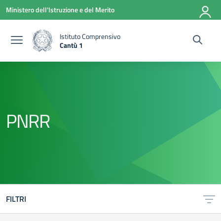
Vai ai contenuti
Vai al menu di navigazione
Vai al footer
Ministero dell'Istruzione e del Merito
Istituto Comprensivo
Cantù 1
— Visita la pagina iniziale della scuola
PNRR
FILTRI