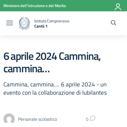
Vai ai contenuti
Vai al menu di navigazione
Vai al footer
Ministero dell'Istruzione e del Merito
Istituto Comprensivo
Cantù 1
— Visita la pagina iniziale della scuola
6 aprile 2024 Cammina,
cammina…
Cammina, cammina.... 6 aprile 2024 - un
evento con la collaborazione di Iubilantes
Personale scolastico
0