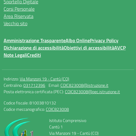
Sportello Digitale
Corsi Personale
Area Riservata
Vecchio sito
Amministrazione Trasparente
Albo Online
Privacy Policy
Dichiarazione di accessibilità
Obiettivi di accessibilità
AVCP
Note Legali
Crediti
Indirizzo:
Via Manzoni 19 - Cantù (CO)
Centralino:
031712396
Email:
COIC823008@istruzione.it
Posta elettronica certificata (PEC):
COIC823008@pec.istruzione.it
Codice fiscale: 81003810132
Codice meccanografico:
COIC823008
Istituto Comprensivo
Cantù 1
Via Manzoni 19 - Cantù (CO)