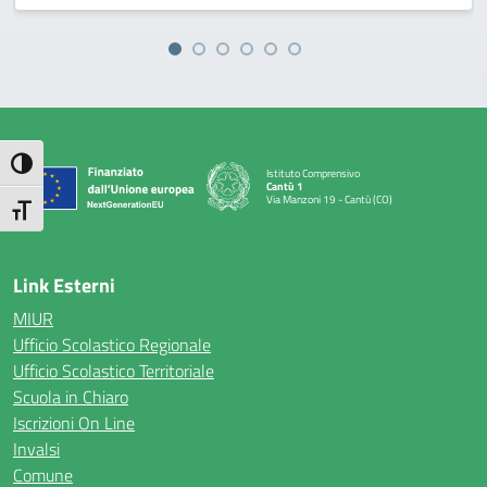
Attiva/disattiva alto contrasto
Istituto Comprensivo
Cantù 1
Via Manzoni 19 - Cantù (CO)
Attiva/disattiva dimensione testo
— Visita la pagina iniziale della scuola
Link Esterni
MIUR
Ufficio Scolastico Regionale
Ufficio Scolastico Territoriale
Scuola in Chiaro
Iscrizioni On Line
Invalsi
Comune