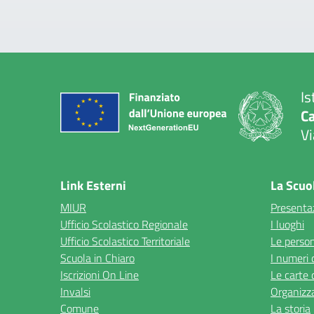
Is
C
Vi
— 
Link Esterni
La Scuo
MIUR
Presenta
Ufficio Scolastico Regionale
I luoghi
Ufficio Scolastico Territoriale
Le perso
Scuola in Chiaro
I numeri 
Iscrizioni On Line
Le carte 
Invalsi
Organizz
Comune
La storia