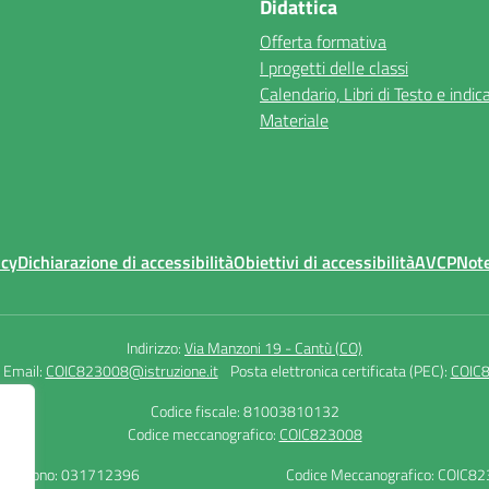
Didattica
Offerta formativa
I progetti delle classi
Calendario, Libri di Testo e indic
Materiale
icy
Dichiarazione di accessibilità
Obiettivi di accessibilità
AVCP
Note
Indirizzo:
Via Manzoni 19 - Cantù (CO)
Email:
COIC823008@istruzione.it
Posta elettronica certificata (PEC):
COIC8
Codice fiscale: 81003810132
Codice meccanografico:
COIC823008
Telefono: 031712396
Codice Meccanografico: COIC8