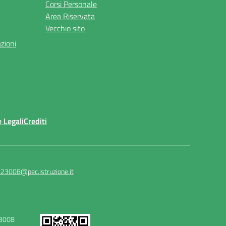
Corsi Personale
Area Riservata
Vecchio sito
azioni
 Legali
Crediti
23008@pec.istruzione.it
23008