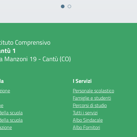
tituto Comprensivo
antù 1
a Manzoni 19 - Cantù (CO)
Visita la pagina iniziale della scuola
la
I Servizi
zione
Personale scolastico
Famiglie e studenti
ne
Percorsi di studio
della scuola
Tutti i servizi
della scuola
Albo Sindacale
azione
Albo Fornitori