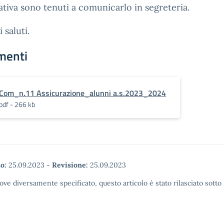
ativa sono tenuti a comunicarlo in segreteria.
 saluti.
menti
Com_n.11 Assicurazione_alunni a.s.2023_2024
pdf - 266 kb
o:
25.09.2023
-
Revisione:
25.09.2023
ove diversamente specificato, questo articolo è stato rilasciato sott