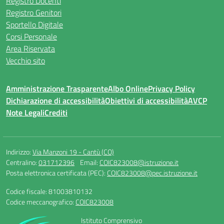
Registro Docenti
Registro Genitori
Sportello Digitale
Corsi Personale
Area Riservata
Vecchio sito
Amministrazione Trasparente
Albo Online
Privacy Policy
Dichiarazione di accessibilità
Obiettivi di accessibilità
AVCP
Note Legali
Crediti
Indirizzo:
Via Manzoni 19 - Cantù (CO)
Centralino:
031712396
Email:
COIC823008@istruzione.it
Posta elettronica certificata (PEC):
COIC823008@pec.istruzione.it
Codice fiscale: 81003810132
Codice meccanografico:
COIC823008
Istituto Comprensivo