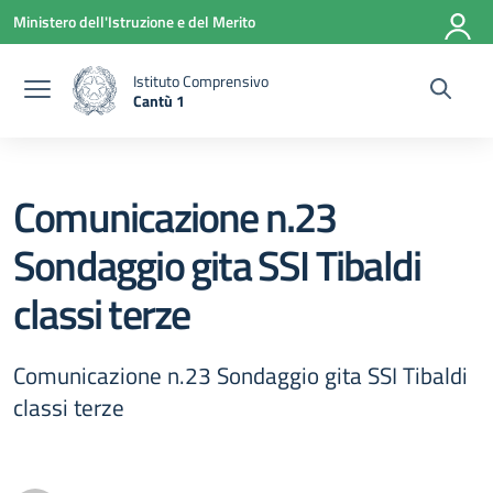
Vai ai contenuti
Vai al menu di navigazione
Vai al footer
Ministero dell'Istruzione e del Merito
Istituto Comprensivo
Cantù 1
— Visita la pagina iniziale della scuola
Comunicazione n.23
Sondaggio gita SSI Tibaldi
classi terze
Comunicazione n.23 Sondaggio gita SSI Tibaldi
classi terze