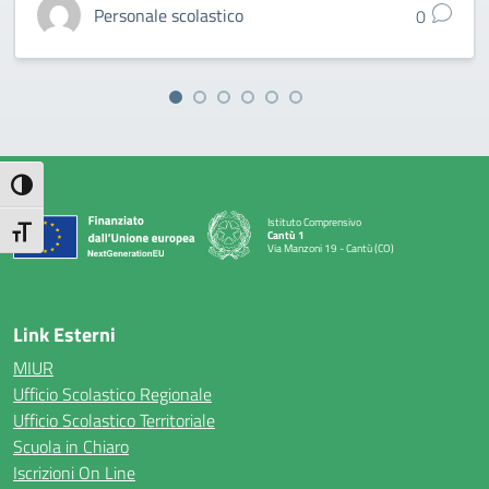
Personale scolastico
0
Attiva/disattiva alto contrasto
Istituto Comprensivo
Attiva/disattiva dimensione testo
Cantù 1
Via Manzoni 19 - Cantù (CO)
— Visita la pagina iniziale della scuola
Link Esterni
MIUR
Ufficio Scolastico Regionale
Ufficio Scolastico Territoriale
Scuola in Chiaro
Iscrizioni On Line