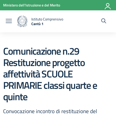
Vai ai contenuti
Vai al menu di navigazione
Vai al footer
Ministero dell'Istruzione e del Merito
Istituto Comprensivo
Cantù 1
— Visita la pagina iniziale della scuola
Comunicazione n.29
Restituzione progetto
affettività SCUOLE
PRIMARIE classi quarte e
quinte
Convocazione incontro di restituzione del