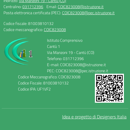
Indirizzo:
Via Manzoni 19 - Cantù (CO)
Centralino:
031712396
Email:
COIC823008@istruzione.it
Posta elettronica certificata (PEC):
COIC823008@pec.istruzione.it
Codice fiscale: 81003810132
Codice meccanografico:
COIC823008
Istituto Comprensivo
Cantù 1
Via Manzoni 19 - Cantù (CO)
Telefono: 031712396
E-mail: COIC823008@istruzione.it
PEC: COIC823008@pec.istruzione.it
Codice Meccanografico: COIC823008
Codice Fiscale: 81003810132
Codice IPA: UF1VF2
Idea e progetto di Designers Italia