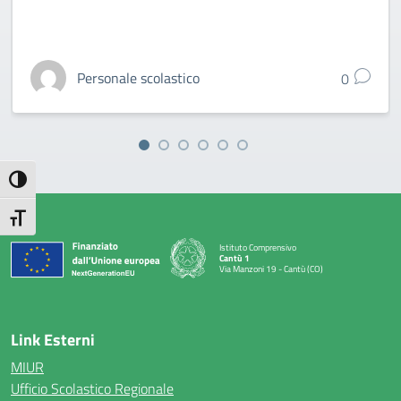
Personale scolastico
0
Attiva/disattiva alto contrasto
Attiva/disattiva dimensione testo
Istituto Comprensivo
Cantù 1
Via Manzoni 19 - Cantù (CO)
— Visita la pagina iniziale della scuola
Link Esterni
MIUR
Ufficio Scolastico Regionale