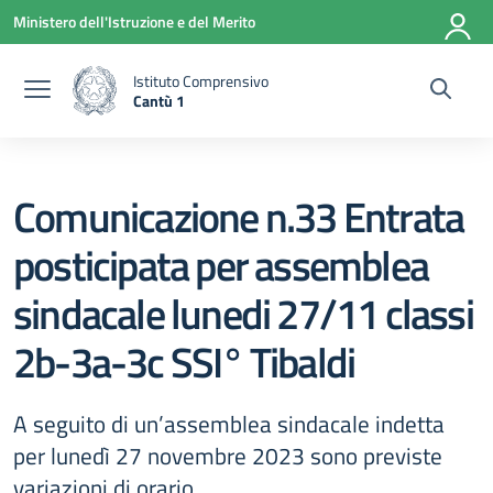
Vai ai contenuti
Vai al menu di navigazione
Vai al footer
Ministero dell'Istruzione e del Merito
Istituto Comprensivo
Cantù 1
— Visita la pagina iniziale della scuola
Comunicazione n.33 Entrata
posticipata per assemblea
sindacale lunedi 27/11 classi
2b-3a-3c SSI° Tibaldi
A seguito di un’assemblea sindacale indetta
per lunedì 27 novembre 2023 sono previste
variazioni di orario.