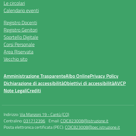
Le circolari
Calendario eventi
Registro Docenti
Registro Genitori
Sportello Digitale
Corsi Personale
Area Riservata
Vecchio sito
Amministrazione Trasparente
Albo Online
Privacy Policy
Dichiarazione di accessibilità
Obiettivi di accessibilità
AVCP
Note Legali
Crediti
Indirizzo:
Via Manzoni 19 - Cantù (CO)
Centralino:
031712396
Email:
COIC823008@istruzione.it
Posta elettronica certificata (PEC):
COIC823008@pec.istruzione.it