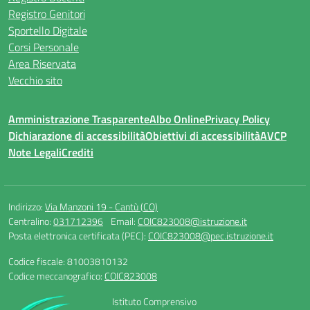
Registro Genitori
Sportello Digitale
Corsi Personale
Area Riservata
Vecchio sito
Amministrazione Trasparente
Albo Online
Privacy Policy
Dichiarazione di accessibilità
Obiettivi di accessibilità
AVCP
Note Legali
Crediti
Indirizzo:
Via Manzoni 19 - Cantù (CO)
Centralino:
031712396
Email:
COIC823008@istruzione.it
Posta elettronica certificata (PEC):
COIC823008@pec.istruzione.it
Codice fiscale: 81003810132
Codice meccanografico:
COIC823008
Istituto Comprensivo