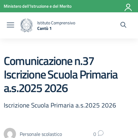
Vai ai contenuti
Vai al menu di navigazione
Vai al footer
Ministero dell'Istruzione e del Merito
Istituto Comprensivo
Cantù 1
— Visita la pagina iniziale della scuola
Comunicazione n.37
Iscrizione Scuola Primaria
a.s.2025 2026
Iscrizione Scuola Primaria a.s.2025 2026
Personale scolastico
0