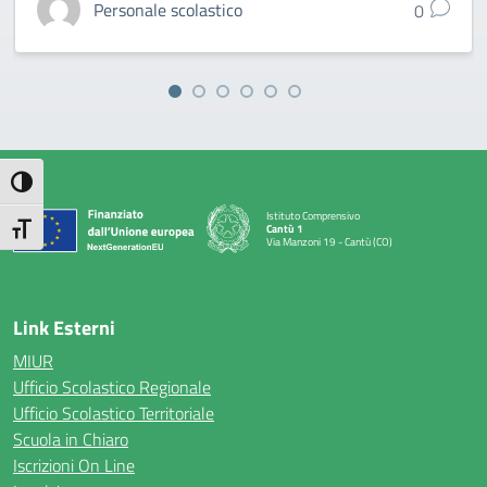
Personale scolastico
0
Attiva/disattiva alto contrasto
Istituto Comprensivo
Attiva/disattiva dimensione testo
Cantù 1
Via Manzoni 19 - Cantù (CO)
— Visita la pagina iniziale della scuola
Link Esterni
MIUR
Ufficio Scolastico Regionale
Ufficio Scolastico Territoriale
Scuola in Chiaro
Iscrizioni On Line