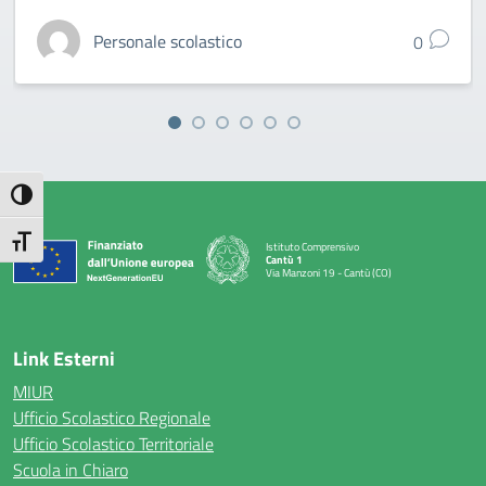
Personale scolastico
0
Attiva/disattiva alto contrasto
Attiva/disattiva dimensione testo
Istituto Comprensivo
Cantù 1
Via Manzoni 19 - Cantù (CO)
— Visita la pagina iniziale della scuola
Link Esterni
MIUR
Ufficio Scolastico Regionale
Ufficio Scolastico Territoriale
Scuola in Chiaro