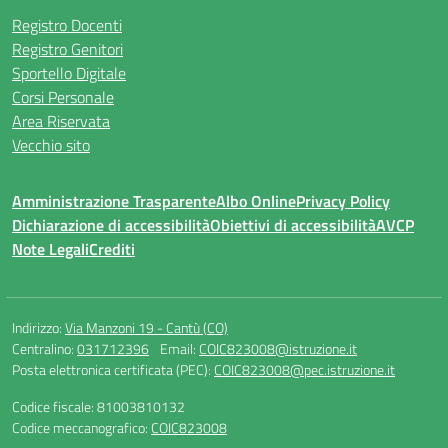
Registro Docenti
Registro Genitori
Sportello Digitale
Corsi Personale
Area Riservata
Vecchio sito
Amministrazione Trasparente
Albo Online
Privacy Policy
Dichiarazione di accessibilità
Obiettivi di accessibilità
AVCP
Note Legali
Crediti
Indirizzo:
Via Manzoni 19 - Cantù (CO)
Centralino:
031712396
Email:
COIC823008@istruzione.it
Posta elettronica certificata (PEC):
COIC823008@pec.istruzione.it
Codice fiscale: 81003810132
Codice meccanografico:
COIC823008