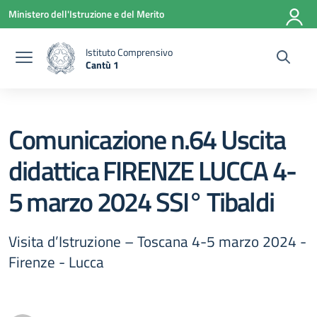
Vai ai contenuti
Vai al menu di navigazione
Vai al footer
Ministero dell'Istruzione e del Merito
Istituto Comprensivo
Cantù 1
— Visita la pagina iniziale della scuola
Comunicazione n.64 Uscita
didattica FIRENZE LUCCA 4-
5 marzo 2024 SSI° Tibaldi
Visita d’Istruzione – Toscana 4-5 marzo 2024 -
Firenze - Lucca