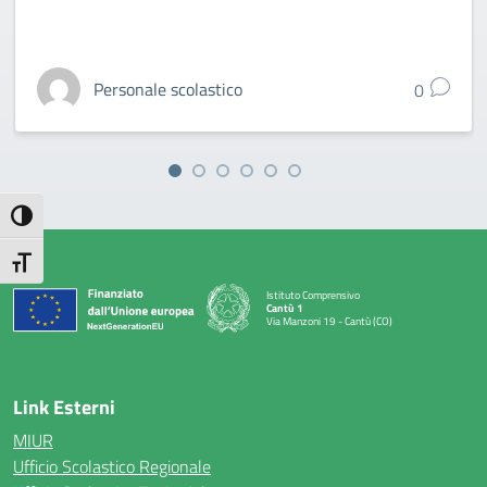
Personale scolastico
0
Attiva/disattiva alto contrasto
Attiva/disattiva dimensione testo
Istituto Comprensivo
Cantù 1
Via Manzoni 19 - Cantù (CO)
— Visita la pagina iniziale della scuola
Link Esterni
MIUR
Ufficio Scolastico Regionale