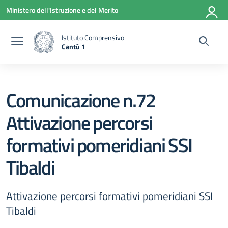
Vai ai contenuti
Vai al menu di navigazione
Vai al footer
Ministero dell'Istruzione e del Merito
Istituto Comprensivo
Cantù 1
— Visita la pagina iniziale della scuola
Comunicazione n.72
Attivazione percorsi
formativi pomeridiani SSI
Tibaldi
Attivazione percorsi formativi pomeridiani SSI
Tibaldi