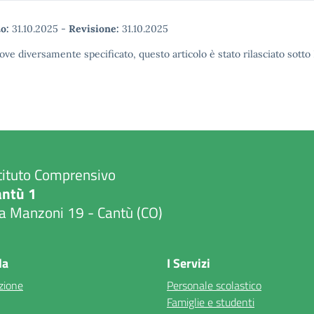
o:
31.10.2025
-
Revisione:
31.10.2025
ove diversamente specificato, questo articolo è stato rilasciato sott
tituto Comprensivo
antù 1
a Manzoni 19 - Cantù (CO)
Visita la pagina iniziale della scuola
la
I Servizi
zione
Personale scolastico
Famiglie e studenti