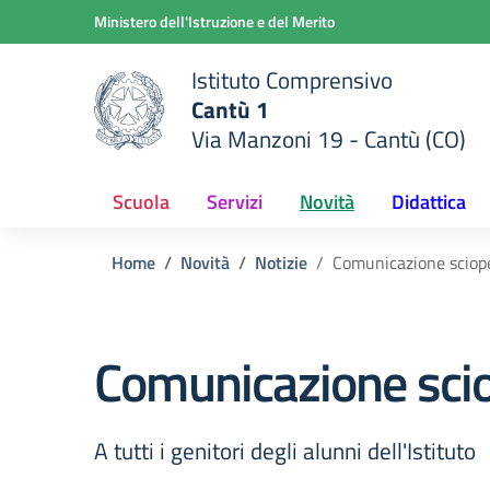
Vai ai contenuti
Vai al menu di navigazione
Vai al footer
Ministero dell'Istruzione e del Merito
Istituto Comprensivo
Cantù 1
Via Manzoni 19 - Cantù (CO)
 della scuola
— Visita la pagina iniziale del
Scuola
Servizi
Novità
Didattica
Home
Novità
Notizie
Comunicazione sciop
Comunicazione sci
A tutti i genitori degli alunni dell'Istituto