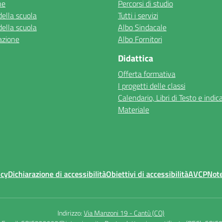
ne
Percorsi di studio
della scuola
Tutti i servizi
della scuola
Albo Sindacale
azione
Albo Fornitori
Didattica
Offerta formativa
I progetti delle classi
Calendario, Libri di Testo e indic
Materiale
icy
Dichiarazione di accessibilità
Obiettivi di accessibilità
AVCP
Note
Indirizzo:
Via Manzoni 19 - Cantù (CO)