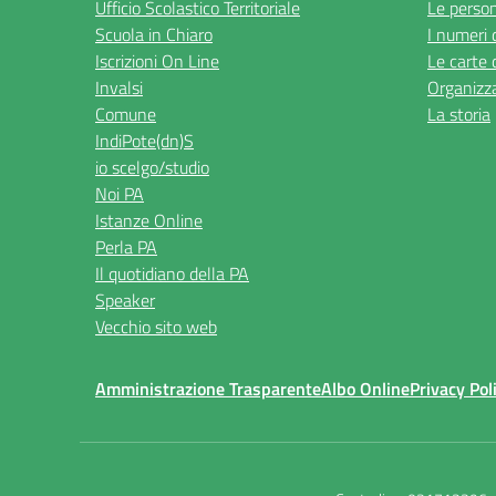
Ufficio Scolastico Territoriale
Le perso
Scuola in Chiaro
I numeri 
Iscrizioni On Line
Le carte 
Invalsi
Organizz
Comune
La storia
IndiPote(dn)S
io scelgo/studio
Noi PA
Istanze Online
Perla PA
Il quotidiano della PA
Speaker
Vecchio sito web
Amministrazione Trasparente
Albo Online
Privacy Pol