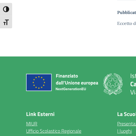
Attiva/disattiva alto contrasto
Pubblicat
Attiva/disattiva dimensione testo
Eccetto d
Is
C
Vi
— 
Link Esterni
La Scuo
MIUR
Presenta
Ufficio Scolastico Regionale
I luoghi