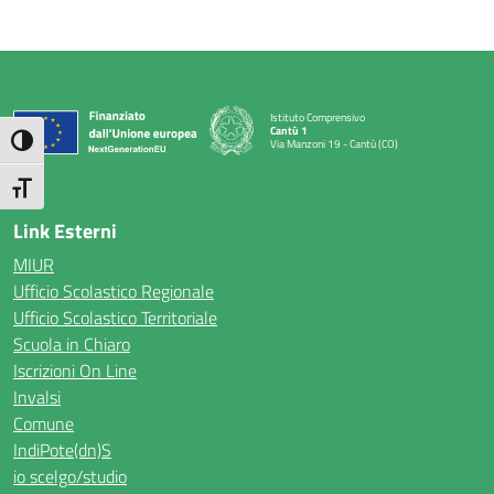
Istituto Comprensivo
Cantù 1
Attiva/disattiva alto contrasto
Via Manzoni 19 - Cantù (CO)
— Visita la pagina iniziale della scuola
Attiva/disattiva dimensione testo
Link Esterni
MIUR
Ufficio Scolastico Regionale
Ufficio Scolastico Territoriale
Scuola in Chiaro
Iscrizioni On Line
Invalsi
Comune
IndiPote(dn)S
io scelgo/studio