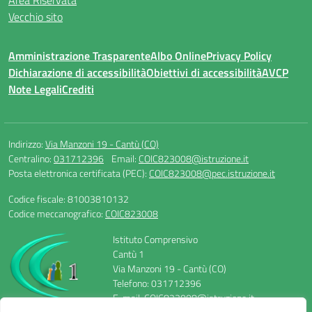
Area Riservata
Vecchio sito
Amministrazione Trasparente
Albo Online
Privacy Policy
Dichiarazione di accessibilità
Obiettivi di accessibilità
AVCP
Note Legali
Crediti
Indirizzo:
Via Manzoni 19 - Cantù (CO)
Centralino:
031712396
Email:
COIC823008@istruzione.it
Posta elettronica certificata (PEC):
COIC823008@pec.istruzione.it
Codice fiscale: 81003810132
Codice meccanografico:
COIC823008
Istituto Comprensivo
Cantù 1
Via Manzoni 19 - Cantù (CO)
Telefono: 031712396
E-mail: COIC823008@istruzione.it