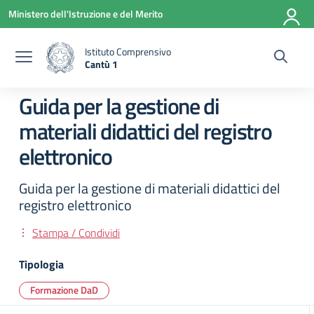
Vai ai contenuti
Vai al menu di navigazione
Vai al footer
Ministero dell'Istruzione e del Merito
Istituto Comprensivo
Cantù 1
— Visita la pagina iniziale della scuola
Guida per la gestione di
materiali didattici del registro
elettronico
Guida per la gestione di materiali didattici del
registro elettronico
Stampa / Condividi
Tipologia
Formazione DaD