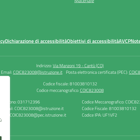
Materiale
icy
Dichiarazione di accessibilità
Obiettivi di accessibilità
AVCP
Note
Indirizzo:
Via Manzoni 19 - Cantù (CO)
Email:
COIC823008@istruzione.it
Posta elettronica certificata (PEC):
COIC8
Codice fiscale: 81003810132
Codice meccanografico:
COIC823008
Telefono: 031712396
Codice Meccanografico: COIC8
E-mail: COIC823008@istruzione.it
Codice Fiscale: 81003810132
PEC: COIC823008@pec.istruzione.it
Codice IPA: UF1VF2
ù