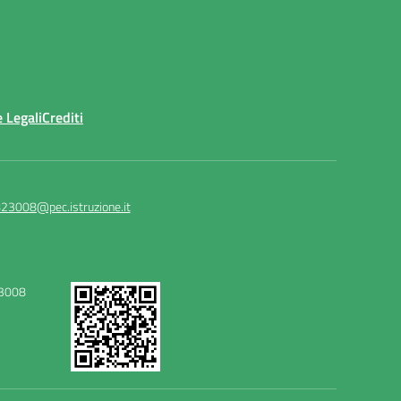
 Legali
Crediti
23008@pec.istruzione.it
23008