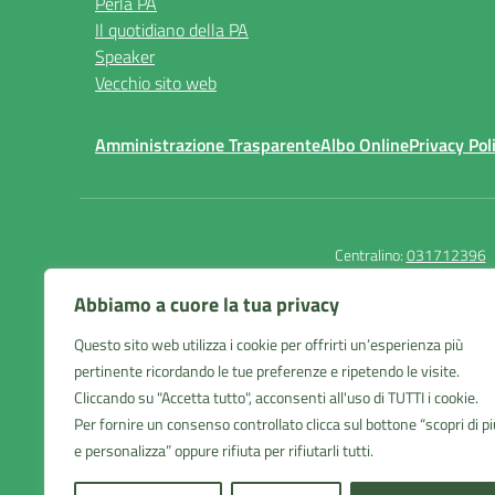
Perla PA
Il quotidiano della PA
Speaker
Vecchio sito web
Amministrazione Trasparente
Albo Online
Privacy Pol
Centralino:
031712396
Abbiamo a cuore la tua privacy
Questo sito web utilizza i cookie per offrirti un’esperienza più
Istituto Comprensivo
pertinente ricordando le tue preferenze e ripetendo le visite.
Cantù 1
Cliccando su "Accetta tutto", acconsenti all'uso di TUTTI i cookie.
Via Manzoni 19 - Cantù (CO)
Per fornire un consenso controllato clicca sul bottone “scopri di pi
e personalizza” oppure rifiuta per rifiutarli tutti.