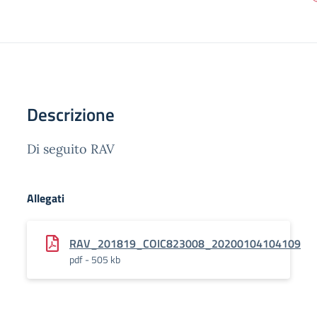
Descrizione
Di seguito RAV
Allegati
RAV_201819_COIC823008_20200104104109
pdf - 505 kb