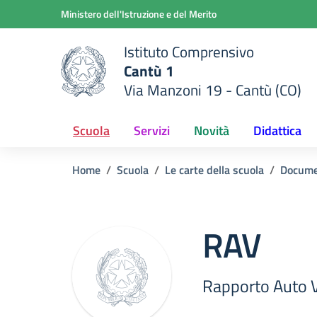
Vai ai contenuti
Vai al menu di navigazione
Vai al footer
Ministero dell'Istruzione e del Merito
Istituto Comprensivo
Cantù 1
Via Manzoni 19 - Cantù (CO)
 della scuola
— Visita la pagina iniziale del
Scuola
Servizi
Novità
Didattica
Home
Scuola
Le carte della scuola
Docume
RAV
Rapporto Auto 