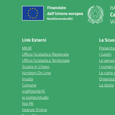
Is
C
Vi
— 
Link Esterni
La Scuo
MIUR
Presenta
Ufficio Scolastico Regionale
I luoghi
Ufficio Scolastico Territoriale
Le perso
Scuola in Chiaro
I numeri 
Iscrizioni On Line
Le carte 
Invalsi
Organizz
Comune
La storia
IndiPote(dn)S
io scelgo/studio
Noi PA
Istanze Online