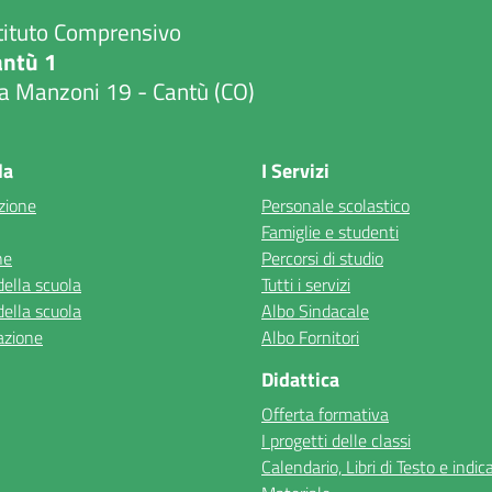
tituto Comprensivo
antù 1
a Manzoni 19 - Cantù (CO)
Visita la pagina iniziale della scuola
la
I Servizi
zione
Personale scolastico
Famiglie e studenti
ne
Percorsi di studio
della scuola
Tutti i servizi
della scuola
Albo Sindacale
azione
Albo Fornitori
Didattica
Offerta formativa
I progetti delle classi
Calendario, Libri di Testo e indic