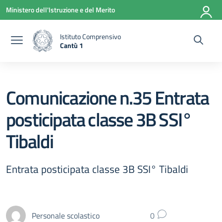
Vai ai contenuti
Vai al menu di navigazione
Vai al footer
Ministero dell'Istruzione e del Merito
Istituto Comprensivo
Cantù 1
— Visita la pagina iniziale della scuola
Comunicazione n.35 Entrata
posticipata classe 3B SSI°
Tibaldi
Entrata posticipata classe 3B SSI° Tibaldi
Personale scolastico
0