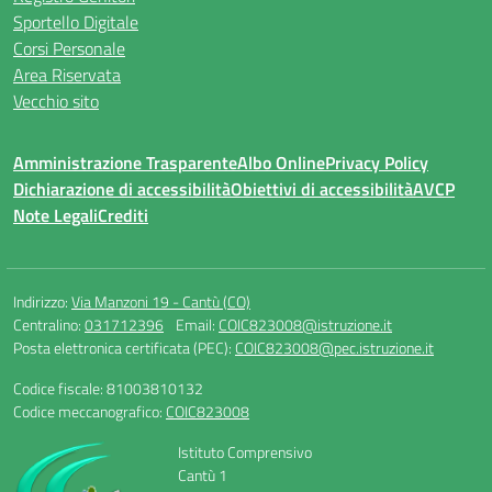
Sportello Digitale
Corsi Personale
Area Riservata
Vecchio sito
Amministrazione Trasparente
Albo Online
Privacy Policy
Dichiarazione di accessibilità
Obiettivi di accessibilità
AVCP
Note Legali
Crediti
Indirizzo:
Via Manzoni 19 - Cantù (CO)
Centralino:
031712396
Email:
COIC823008@istruzione.it
Posta elettronica certificata (PEC):
COIC823008@pec.istruzione.it
Codice fiscale: 81003810132
Codice meccanografico:
COIC823008
Istituto Comprensivo
Cantù 1