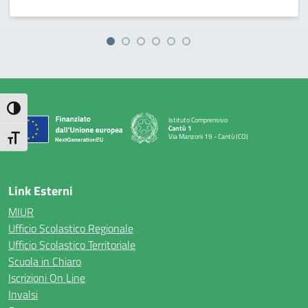
Attiva/disattiva alto contrasto
Istituto Comprensivo
Cantù 1
Via Manzoni 19 - Cantù (CO)
Attiva/disattiva dimensione testo
— Visita la pagina iniziale della scuola
Link Esterni
MIUR
Ufficio Scolastico Regionale
Ufficio Scolastico Territoriale
Scuola in Chiaro
Iscrizioni On Line
Invalsi