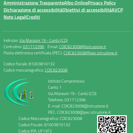
Amministrazione Trasparente
Albo Online
Privacy Policy
Dichiarazione di accessibilità
Obiettivi di accessibilità
AVCP
Note Legali
Crediti
Indirizzo:
Via Manzoni 19 - Cantù (CO)
Centralino:
031712396
Email:
COIC823008@istruzione.it
Posta elettronica certificata (PEC):
COIC823008@pec.istruzione.it
Codice fiscale: 81003810132
Codice meccanografico:
COIC823008
Istituto Comprensivo
Cantù 1
Via Manzoni 19 - Cantù (CO)
Telefono: 031712396
E-mail: COIC823008@istruzione.it
PEC: COIC823008@pec.istruzione.it
Codice Meccanografico: COIC823008
Codice Fiscale: 81003810132
Codice IPA: UF1VF2