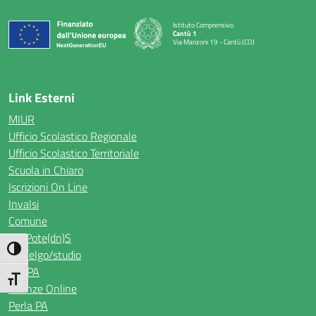
Istituto Comprensivo
Cantù 1
Via Manzoni 19 - Cantù (CO)
— Visita la pagina iniziale della scuola
Link Esterni
MIUR
Ufficio Scolastico Regionale
Ufficio Scolastico Territoriale
Scuola in Chiaro
Iscrizioni On Line
Invalsi
Comune
IndiPote(dn)S
Attiva/disattiva alto contrasto
io scelgo/studio
Noi PA
Attiva/disattiva dimensione testo
Istanze Online
Perla PA