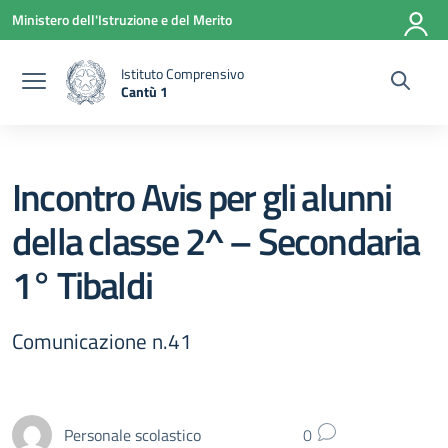
Vai ai contenuti
Vai al menu di navigazione
Vai al footer
Ministero dell'Istruzione e del Merito
Istituto Comprensivo
Cantù 1
— Visita la pagina iniziale della scuola
Incontro Avis per gli alunni
della classe 2^ – Secondaria
1° Tibaldi
Comunicazione n.41
Personale scolastico
0