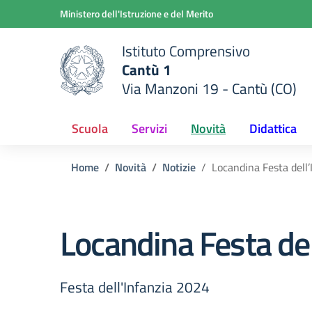
Vai ai contenuti
Vai al menu di navigazione
Vai al footer
Ministero dell'Istruzione e del Merito
Istituto Comprensivo
Cantù 1
Via Manzoni 19 - Cantù (CO)
 della scuola
— Visita la pagina iniziale del
Scuola
Servizi
Novità
Didattica
Home
Novità
Notizie
Locandina Festa dell
Locandina Festa de
Festa dell'Infanzia 2024