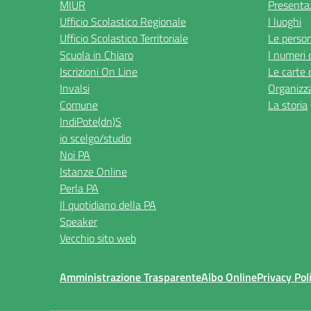
MIUR
Presenta
Ufficio Scolastico Regionale
I luoghi
Ufficio Scolastico Territoriale
Le perso
Scuola in Chiaro
I numeri 
Iscrizioni On Line
Le carte 
Invalsi
Organizz
Comune
La storia
IndiPote(dn)S
io scelgo/studio
Noi PA
Istanze Online
Perla PA
Il quotidiano della PA
Speaker
Vecchio sito web
Amministrazione Trasparente
Albo Online
Privacy Pol