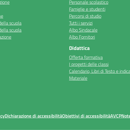
zione
Personale scolastico
Famiglie e studenti
ne
Percorsi di studio
della scuola
Tutti i servizi
della scuola
Albo Sindacale
azione
Albo Fornitori
Didattica
Offerta formativa
I progetti delle classi
Calendario, Libri di Testo e indic
Materiale
icy
Dichiarazione di accessibilità
Obiettivi di accessibilità
AVCP
Note