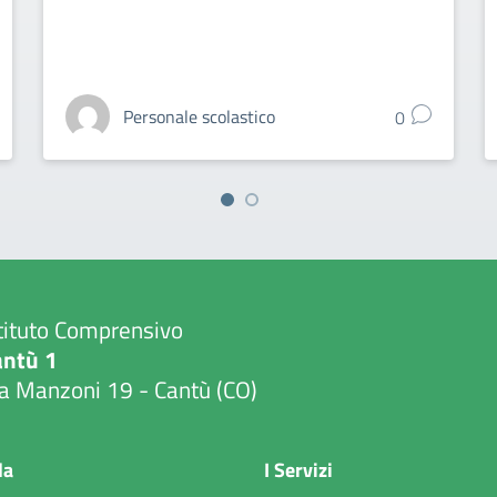
Personale scolastico
0
tituto Comprensivo
antù 1
a Manzoni 19 - Cantù (CO)
Visita la pagina iniziale della scuola
la
I Servizi