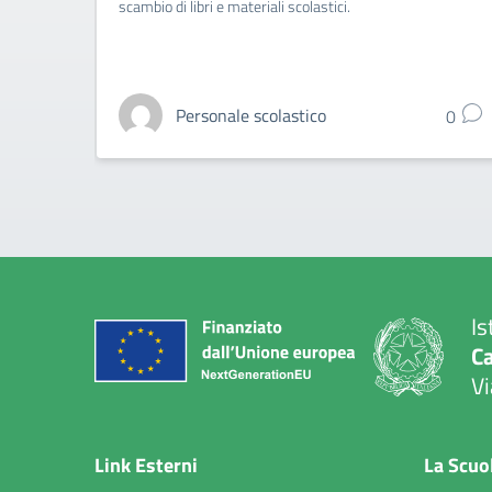
scambio di libri e materiali scolastici.
Personale scolastico
0
Is
C
Vi
— 
Link Esterni
La Scuo