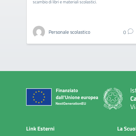
scambio di libri e materiali scolastici.
Personale scolastico
0
Is
C
Vi
— 
Link Esterni
La Scuo