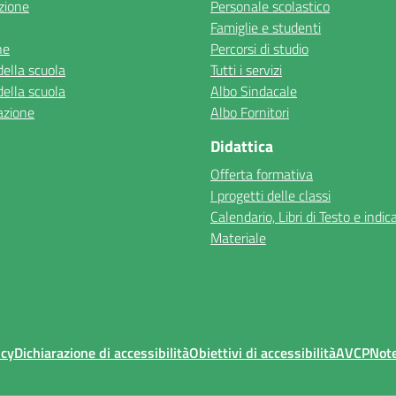
zione
Personale scolastico
Famiglie e studenti
ne
Percorsi di studio
della scuola
Tutti i servizi
della scuola
Albo Sindacale
azione
Albo Fornitori
Didattica
Offerta formativa
I progetti delle classi
Calendario, Libri di Testo e indic
Materiale
icy
Dichiarazione di accessibilità
Obiettivi di accessibilità
AVCP
Note