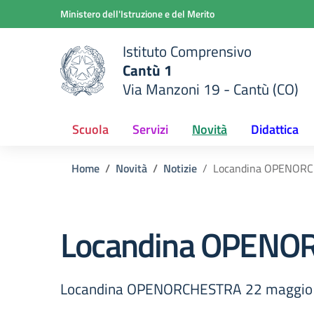
Vai ai contenuti
Vai al menu di navigazione
Vai al footer
Ministero dell'Istruzione e del Merito
Istituto Comprensivo
Cantù 1
Via Manzoni 19 - Cantù (CO)
 della scuola
— Visita la pagina iniziale del
Scuola
Servizi
Novità
Didattica
Home
Novità
Notizie
Locandina OPENOR
Locandina OPENO
Locandina OPENORCHESTRA 22 maggio