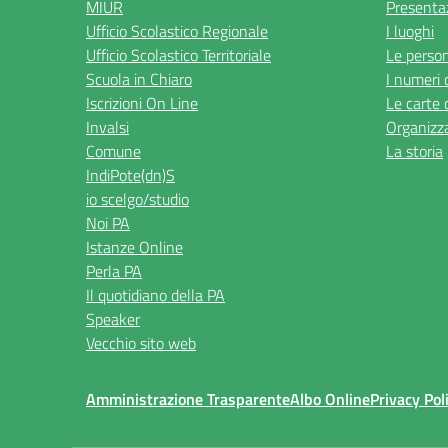
MIUR
Presenta
Ufficio Scolastico Regionale
I luoghi
Ufficio Scolastico Territoriale
Le perso
Scuola in Chiaro
I numeri 
Iscrizioni On Line
Le carte 
Invalsi
Organizz
Comune
La storia
IndiPote(dn)S
io scelgo/studio
Noi PA
Istanze Online
Perla PA
Il quotidiano della PA
Speaker
Vecchio sito web
Amministrazione Trasparente
Albo Online
Privacy Pol