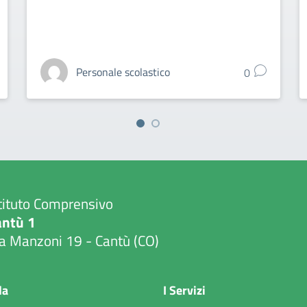
Personale scolastico
0
tituto Comprensivo
antù 1
a Manzoni 19 - Cantù (CO)
Visita la pagina iniziale della scuola
la
I Servizi