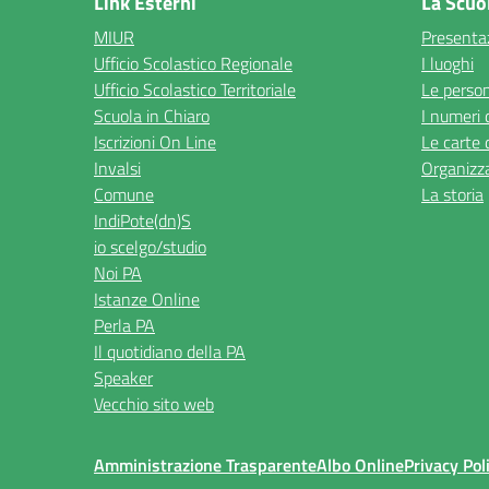
Link Esterni
La Scuo
MIUR
Presenta
Ufficio Scolastico Regionale
I luoghi
Ufficio Scolastico Territoriale
Le perso
Scuola in Chiaro
I numeri 
Iscrizioni On Line
Le carte 
Invalsi
Organizz
Comune
La storia
IndiPote(dn)S
io scelgo/studio
Noi PA
Istanze Online
Perla PA
Il quotidiano della PA
Speaker
Vecchio sito web
Amministrazione Trasparente
Albo Online
Privacy Pol