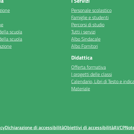
la
I Servizi
zione
Personale scolastico
Famiglie e studenti
ne
Percorsi di studio
della scuola
Tutti i servizi
della scuola
Albo Sindacale
azione
Albo Fornitori
Didattica
Offerta formativa
I progetti delle classi
Calendario, Libri di Testo e indic
Materiale
icy
Dichiarazione di accessibilità
Obiettivi di accessibilità
AVCP
Note