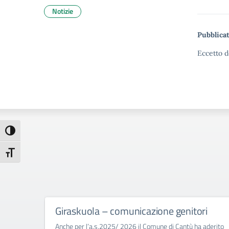
Notizie
Pubblicat
Eccetto d
Attiva/disattiva alto contrasto
Attiva/disattiva dimensione testo
Giraskuola – comunicazione genitori
Anche per l’a.s.2025/ 2026 il Comune di Cantù ha aderito