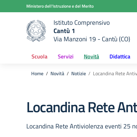
Vai ai contenuti
Vai al menu di navigazione
Vai al footer
Ministero dell'Istruzione e del Merito
Istituto Comprensivo
Cantù 1
Via Manzoni 19 - Cantù (CO)
 della scuola
— Visita la pagina iniziale del
Scuola
Servizi
Novità
Didattica
Home
Novità
Notizie
Locandina Rete Anti
Locandina Rete Ant
Locandina Rete Antiviolenza eventi 25