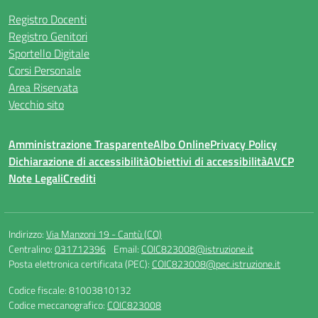
Registro Docenti
Registro Genitori
Sportello Digitale
Corsi Personale
Area Riservata
Vecchio sito
Amministrazione Trasparente
Albo Online
Privacy Policy
Dichiarazione di accessibilità
Obiettivi di accessibilità
AVCP
Note Legali
Crediti
Indirizzo:
Via Manzoni 19 - Cantù (CO)
Centralino:
031712396
Email:
COIC823008@istruzione.it
Posta elettronica certificata (PEC):
COIC823008@pec.istruzione.it
Codice fiscale: 81003810132
Codice meccanografico:
COIC823008