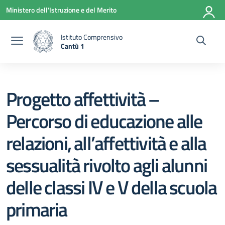
Vai ai contenuti
Vai al menu di navigazione
Vai al footer
Ministero dell'Istruzione e del Merito
Istituto Comprensivo
Cantù 1
— Visita la pagina iniziale della scuola
Progetto affettività –
Percorso di educazione alle
relazioni, all’affettività e alla
sessualità rivolto agli alunni
delle classi IV e V della scuola
primaria