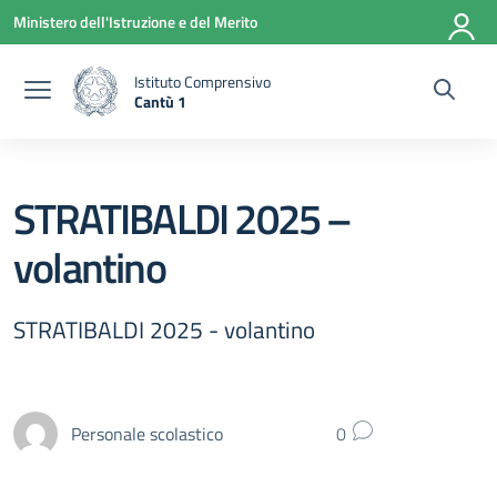
Vai ai contenuti
Vai al menu di navigazione
Vai al footer
Ministero dell'Istruzione e del Merito
Istituto Comprensivo
Cantù 1
— Visita la pagina iniziale della scuola
STRATIBALDI 2025 –
volantino
STRATIBALDI 2025 - volantino
Personale scolastico
0