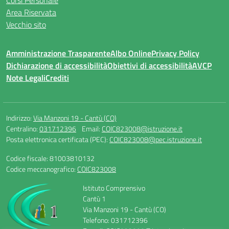
Corsi Personale
Area Riservata
Vecchio sito
Amministrazione Trasparente
Albo Online
Privacy Policy
Dichiarazione di accessibilità
Obiettivi di accessibilità
AVCP
Note Legali
Crediti
Indirizzo:
Via Manzoni 19 - Cantù (CO)
Centralino:
031712396
Email:
COIC823008@istruzione.it
Posta elettronica certificata (PEC):
COIC823008@pec.istruzione.it
Codice fiscale: 81003810132
Codice meccanografico:
COIC823008
Istituto Comprensivo
Cantù 1
Via Manzoni 19 - Cantù (CO)
Telefono: 031712396