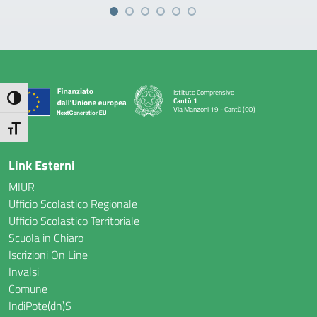
Istituto Comprensivo
Attiva/disattiva alto contrasto
Cantù 1
Via Manzoni 19 - Cantù (CO)
— Visita la pagina iniziale della scuola
Attiva/disattiva dimensione testo
Link Esterni
MIUR
Ufficio Scolastico Regionale
Ufficio Scolastico Territoriale
Scuola in Chiaro
Iscrizioni On Line
Invalsi
Comune
IndiPote(dn)S