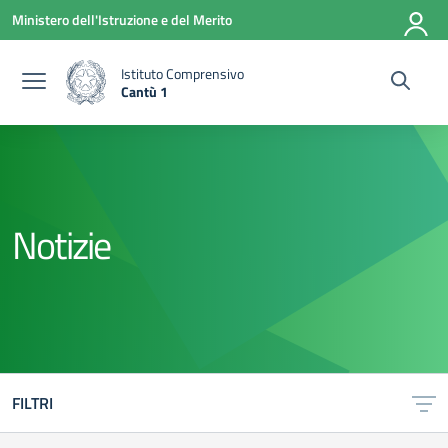
Vai ai contenuti
Vai al menu di navigazione
Vai al footer
Ministero dell'Istruzione e del Merito
Istituto Comprensivo
Cantù 1
— Visita la pagina iniziale della scuola
Notizie
FILTRI