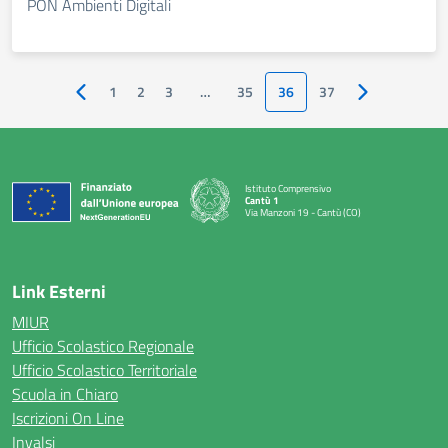
PON Ambienti Digitali
1
2
3
…
35
36
37
Pagina precedente
Pagina succes
Istituto Comprensivo
Cantù 1
Via Manzoni 19 - Cantù (CO)
— Visita la pagina iniziale della scuola
Link Esterni
MIUR
Ufficio Scolastico Regionale
Ufficio Scolastico Territoriale
Scuola in Chiaro
Iscrizioni On Line
Invalsi