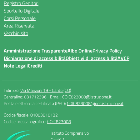
Registro Genitori
Sportello Digitale
Corsi Personale
Area Riservata
Vecchio sito
Amministrazione Trasparente
Albo Online
Privacy Policy
Dichiarazione di accessibilità
Obiettivi di accessibilità
AVCP
Note Legali
Crediti
Indirizzo:
Via Manzoni 19 - Cantù (CO)
Centralino:
031712396
Email:
COIC823008@istruzione.it
Posta elettronica certificata (PEC):
COIC823008@pec.istruzione.it
Codice fiscale: 81003810132
Codice meccanografico:
COIC823008
Istituto Comprensivo
Cantù 1