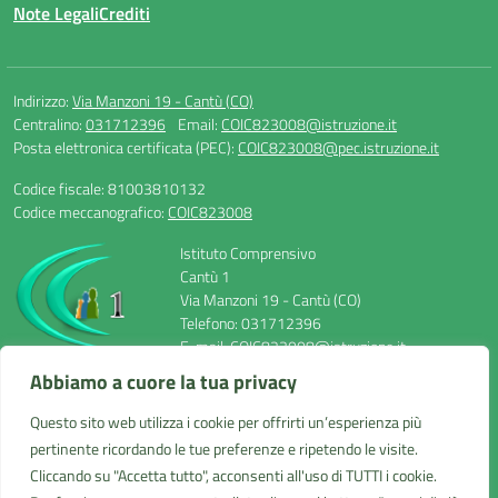
Note Legali
Crediti
Indirizzo:
Via Manzoni 19 - Cantù (CO)
Centralino:
031712396
Email:
COIC823008@istruzione.it
Posta elettronica certificata (PEC):
COIC823008@pec.istruzione.it
Codice fiscale: 81003810132
Codice meccanografico:
COIC823008
Istituto Comprensivo
Cantù 1
Via Manzoni 19 - Cantù (CO)
Telefono: 031712396
E-mail: COIC823008@istruzione.it
PEC: COIC823008@pec.istruzione.it
Abbiamo a cuore la tua privacy
Codice Meccanografico: COIC823008
Codice Fiscale: 81003810132
Questo sito web utilizza i cookie per offrirti un’esperienza più
Codice IPA: UF1VF2
pertinente ricordando le tue preferenze e ripetendo le visite.
Cliccando su "Accetta tutto", acconsenti all'uso di TUTTI i cookie.