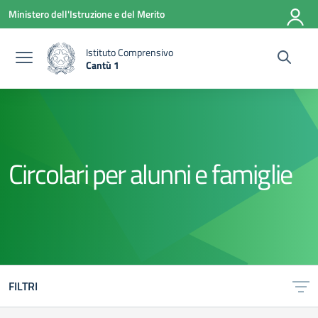
Vai ai contenuti
Vai al menu di navigazione
Vai al footer
Ministero dell'Istruzione e del Merito
Istituto Comprensivo
Cantù 1
— Visita la pagina iniziale della scuola
Circolari per alunni e famiglie
FILTRI