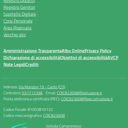
Registro Docenti
Registro Genitori
Sportello Digitale
Corsi Personale
Area Riservata
Vecchio sito
Amministrazione Trasparente
Albo Online
Privacy Policy
Dichiarazione di accessibilità
Obiettivi di accessibilità
AVCP
Note Legali
Crediti
Indirizzo:
Via Manzoni 19 - Cantù (CO)
Centralino:
031712396
Email:
COIC823008@istruzione.it
Posta elettronica certificata (PEC):
COIC823008@pec.istruzione.it
Codice fiscale: 81003810132
Codice meccanografico:
COIC823008
Istituto Comprensivo