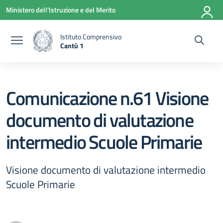
Vai ai contenuti
Vai al menu di navigazione
Vai al footer
Ministero dell'Istruzione e del Merito
Istituto Comprensivo
Cantù 1
— Visita la pagina iniziale della scuola
Comunicazione n.61 Visione
documento di valutazione
intermedio Scuole Primarie
Visione documento di valutazione intermedio
Scuole Primarie