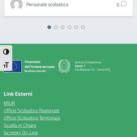
Personale scolastico
0
Attiva/disattiva alto contrasto
Istituto Comprensivo
Attiva/disattiva dimensione testo
Cantù 1
Via Manzoni 19 - Cantù (CO)
— Visita la pagina iniziale della scuola
Link Esterni
MIUR
Ufficio Scolastico Regionale
Ufficio Scolastico Territoriale
Scuola in Chiaro
Iscrizioni On Line