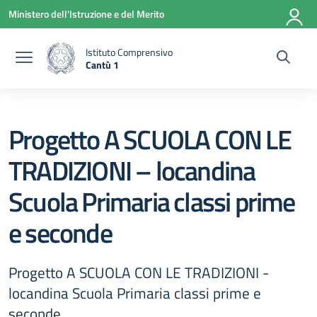
Vai ai contenuti
Vai al menu di navigazione
Vai al footer
Ministero dell'Istruzione e del Merito
Istituto Comprensivo
Cantù 1
— Visita la pagina iniziale della scuola
Progetto A SCUOLA CON LE
TRADIZIONI – locandina
Scuola Primaria classi prime
e seconde
Progetto A SCUOLA CON LE TRADIZIONI -
locandina Scuola Primaria classi prime e
seconde