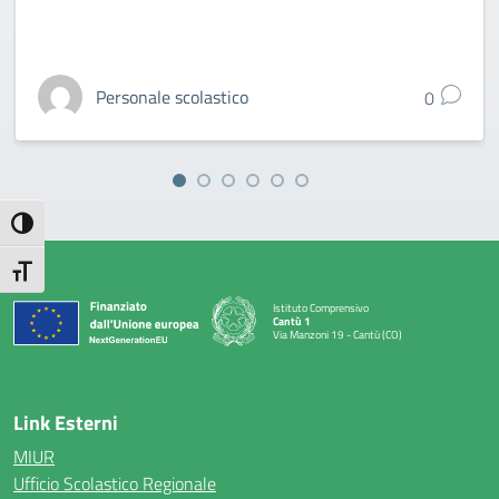
Personale scolastico
0
Attiva/disattiva alto contrasto
Attiva/disattiva dimensione testo
Istituto Comprensivo
Cantù 1
Via Manzoni 19 - Cantù (CO)
— Visita la pagina iniziale della scuola
Link Esterni
MIUR
Ufficio Scolastico Regionale