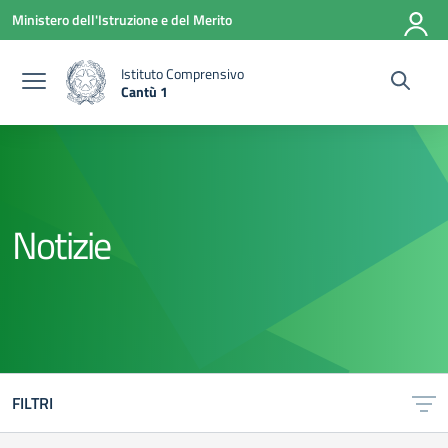
Vai ai contenuti
Vai al menu di navigazione
Vai al footer
Ministero dell'Istruzione e del Merito
Istituto Comprensivo
Cantù 1
— Visita la pagina iniziale della scuola
Notizie
FILTRI