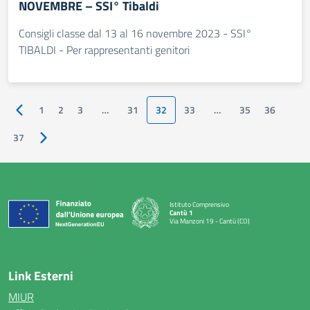
NOVEMBRE – SSI° Tibaldi
Consigli classe dal 13 al 16 novembre 2023 - SSI°
TIBALDI - Per rappresentanti genitori
1
2
3
…
31
32
33
…
35
36
Pagina precedente
37
Pagina successiva
Istituto Comprensivo
Cantù 1
Via Manzoni 19 - Cantù (CO)
— Visita la pagina iniziale della scuola
Link Esterni
MIUR