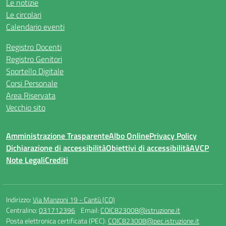
Le notizie
Le circolari
Calendario eventi
Registro Docenti
Registro Genitori
Sportello Digitale
Corsi Personale
Area Riservata
Vecchio sito
Amministrazione Trasparente
Albo Online
Privacy Policy
Dichiarazione di accessibilità
Obiettivi di accessibilità
AVCP
Note Legali
Crediti
Indirizzo:
Via Manzoni 19 - Cantù (CO)
Centralino:
031712396
Email:
COIC823008@istruzione.it
Posta elettronica certificata (PEC):
COIC823008@pec.istruzione.it